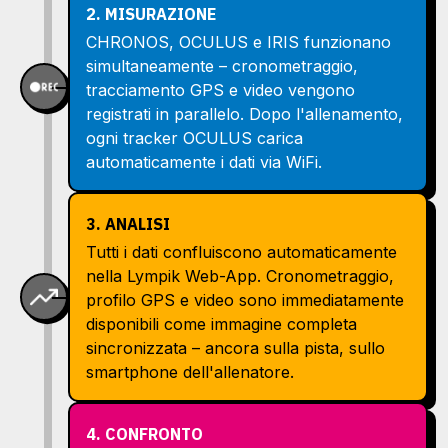
2. MISURAZIONE
CHRONOS, OCULUS e IRIS funzionano
simultaneamente – cronometraggio,
tracciamento GPS e video vengono
registrati in parallelo. Dopo l'allenamento,
ogni tracker OCULUS carica
automaticamente i dati via WiFi.
3. ANALISI
Tutti i dati confluiscono automaticamente
nella Lympik Web-App. Cronometraggio,
profilo GPS e video sono immediatamente
disponibili come immagine completa
sincronizzata – ancora sulla pista, sullo
smartphone dell'allenatore.
4. CONFRONTO