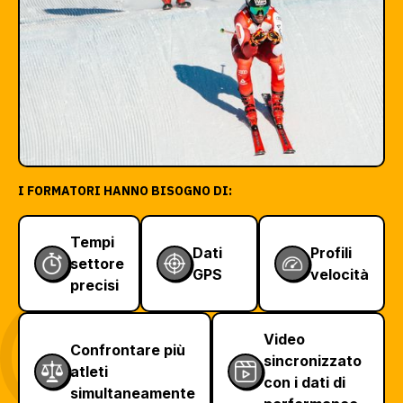
I FORMATORI HANNO BISOGNO DI:
Tempi
Dati
Profili
settore
GPS
velocità
precisi
Video
Confrontare più
sincronizzato
atleti
con i dati di
simultaneamente