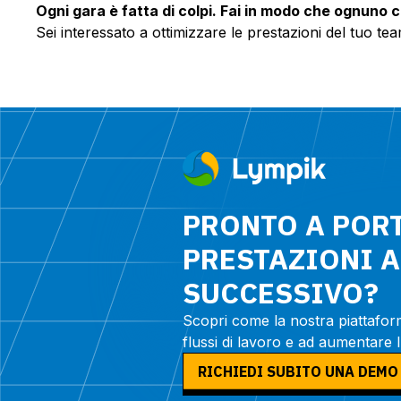
Ogni gara è fatta di colpi. Fai in modo che ognuno c
Sei interessato a ottimizzare le prestazioni del tuo
PRONTO A PORT
PRESTAZIONI A
SUCCESSIVO?
Scopri come la nostra piattaform
flussi di lavoro e ad aumentare l
RICHIEDI SUBITO UNA DEMO