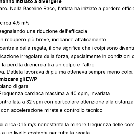
 hanno iniziato a divergere
ro. Nella Baseline Race, l'atleta ha iniziato a perdere effi
 circa 4,5 m/s
segnalando una riduzione dell'efficacia
 un recupero più breve, indicando affaticamento
entrale della regata, il che significa che i colpi sono diven
azione irregolare della forza, specialmente in condizioni di
a perdita di energia tra un colpo e l'altro
va. L'atleta lavorava di più ma otteneva sempre meno colpi.
imizzare gli EWP
 piano di gara:
 Frequenza cardiaca massima a 40 spm, invariata
trollata a 32 spm con particolare attenzione alla distanza 
on accelerazione mirata e controllo tecnico
di circa 0,15 m/s nonostante la minore frequenza delle cor
 un livello costante per tutta la regata