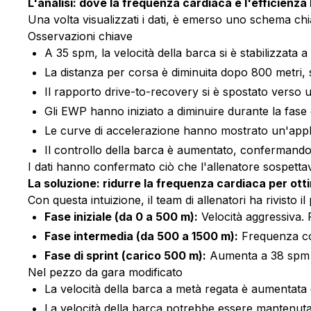
L'analisi: dove la frequenza cardiaca e l'efficienza
Una volta visualizzati i dati, è emerso uno schema chia
Osservazioni chiave
A 35 spm, la velocità della barca si è stabilizzata a
La distanza per corsa è diminuita dopo 800 metri, 
Il rapporto drive-to-recovery si è spostato verso
Gli EWP hanno iniziato a diminuire durante la fase c
Le curve di accelerazione hanno mostrato un'applic
Il controllo della barca è aumentato, confermando l
I dati hanno confermato ciò che l'allenatore sospetta
La soluzione: ridurre la frequenza cardiaca per ott
Con questa intuizione, il team di allenatori ha rivisto il
Fase iniziale (da 0 a 500 m):
Velocità aggressiva.
Fase intermedia (da 500 a 1500 m):
Frequenza con
Fase di sprint (carico 500 m):
Aumenta a 38 spm c
Nel pezzo da gara modificato
La velocità della barca a metà regata è aumentata 
La velocità della barca potrebbe essere mantenuta a