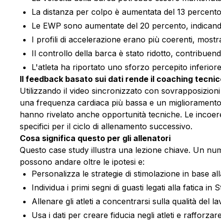
La distanza per colpo è aumentata del 13 percent
Le EWP sono aumentate del 20 percento, indicando
I profili di accelerazione erano più coerenti, most
Il controllo della barca è stato ridotto, contribuen
L'atleta ha riportato uno sforzo percepito inferior
Il feedback basato sui dati rende il coaching tecnic
Utilizzando il video sincronizzato con sovrapposizioni 
una frequenza cardiaca più bassa e un miglioramento deg
hanno rivelato anche opportunità tecniche. Le incoeren
specifici per il ciclo di allenamento successivo.
Cosa significa questo per gli allenatori
Questo case study illustra una lezione chiave. Un nume
possono andare oltre le ipotesi e:
Personalizza le strategie di stimolazione in base alla
Individua i primi segni di guasti legati alla fatica i
Allenare gli atleti a concentrarsi sulla qualità del la
Usa i dati per creare fiducia negli atleti e rafforzar